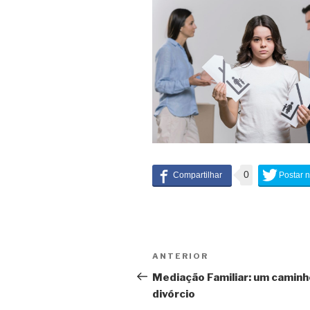
0
Navegação
ANTERIOR
Conteúdo
de
anterior
Mediação Familiar: um caminh
divórcio
artigos