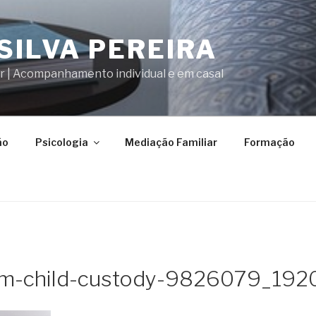
SILVA PEREIRA
ar | Acompanhamento individual e em casal
ão
Psicologia
Mediação Familiar
Formação
irm-child-custody-9826079_192