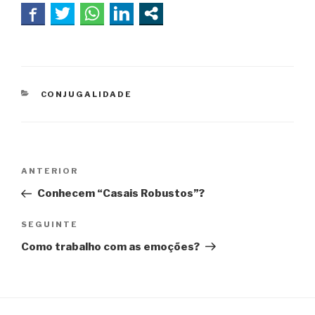
CATEGORIAS
CONJUGALIDADE
Navegação
ANTERIOR
Conteúdo
de
anterior
Conhecem “Casais Robustos”?
artigos
SEGUINTE
Conteúdo
seguinte
Como trabalho com as emoções?