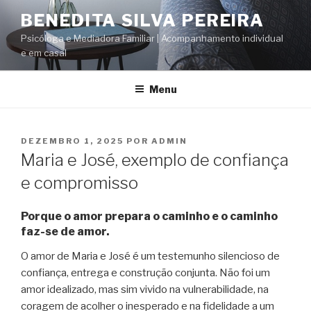
Saltar
BENEDITA SILVA PEREIRA
para
Psicóloga e Mediadora Familiar | Acompanhamento individual
o
e em casal
conteúdo
Menu
PUBLICADO
DEZEMBRO 1, 2025
POR
ADMIN
EM
Maria e José, exemplo de confiança
e compromisso
Porque o amor prepara o caminho e o caminho
faz-se de amor.
O amor de Maria e José é um testemunho silencioso de
confiança, entrega e construção conjunta. Não foi um
amor idealizado, mas sim vivido na vulnerabilidade, na
coragem de acolher o inesperado e na fidelidade a um