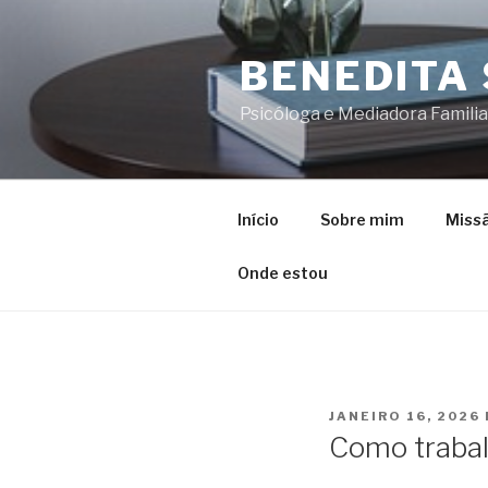
Saltar
para
BENEDITA 
o
conteúdo
Psicóloga e Mediadora Famili
Início
Sobre mim
Miss
Onde estou
PUBLICADO
JANEIRO 16, 2026
EM
Como traba