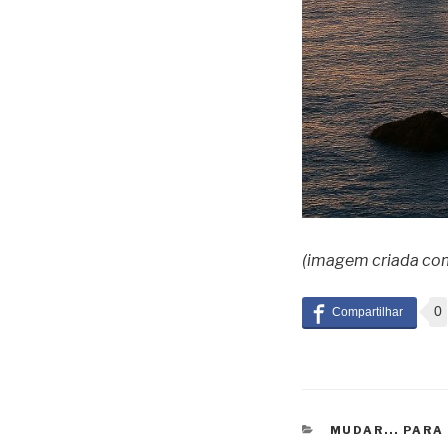
(imagem criada com
0
CATEGORIAS
MUDAR... PAR