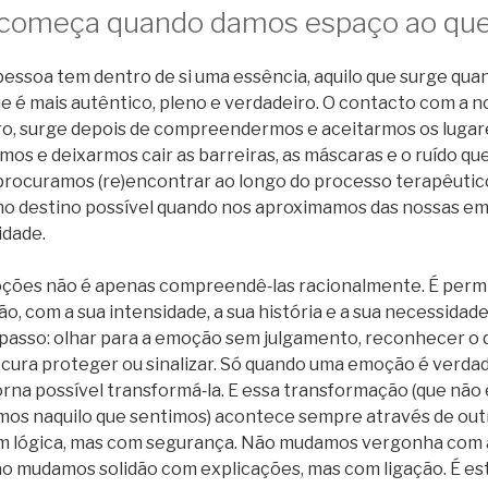
começa quando damos espaço ao que
pessoa tem dentro de si uma essência, aquilo que surge q
e é mais autêntico, pleno e verdadeiro. O contacto com a n
ro, surge depois de compreendermos e aceitarmos os luga
s e deixarmos cair as barreiras, as máscaras e o ruído que
procuramos (re)encontrar ao longo do processo terapêuti
omo destino possível quando nos aproximamos das nossas 
idade.
ões não é apenas compreendê‑las racionalmente. É permit
o, com a sua intensidade, a sua história e a sua necessidade
passo: olhar para a emoção sem julgamento, reconhecer o q
cura proteger ou sinalizar. Só quando uma emoção é verd
orna possível transformá‑la. E essa transformação (que não 
os naquilo que sentimos) acontece sempre através de ou
 lógica, mas com segurança. Não mudamos vergonha com 
 mudamos solidão com explicações, mas com ligação. É es