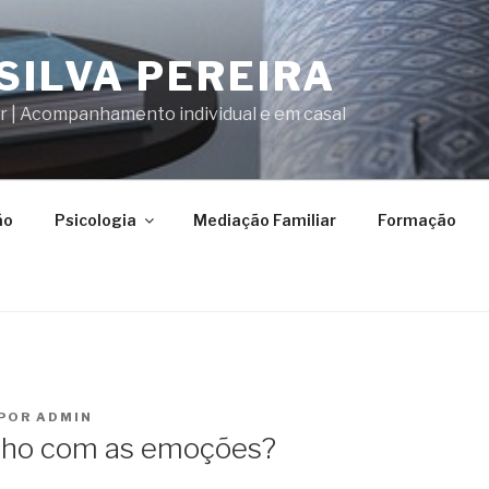
SILVA PEREIRA
ar | Acompanhamento individual e em casal
ão
Psicologia
Mediação Familiar
Formação
POR
ADMIN
lho com as emoções?