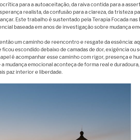
ocrítica para a autoaceitação, da raiva contida para a assert
perança realista, da confusão para a clareza, da tristeza pa
ançar. Este trabalho é sustentado pela Terapia Focada na
ncial baseada em anos de investigação sobre mudança emo
 então um caminho de reencontro e resgate da essência: aq
e ficou escondido debaixo de camadas de dor, exigência ou 
apel é acompanhar esse caminho com rigor, presença e hu
 a mudança emocional aconteça de forma real e duradoura,
s paz interior e liberdade.