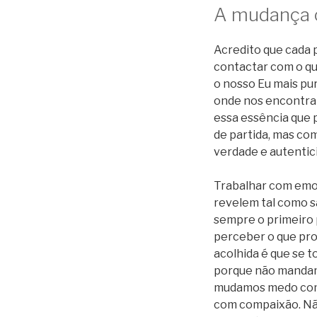
A mudança 
Acredito que cada 
contactar com o qu
o nosso Eu mais pu
onde nos encontramo
essa essência que 
de partida, mas c
verdade e autentic
Trabalhar com emoç
revelem tal como sã
sempre o primeiro 
perceber o que pro
acolhida é que se t
porque não mandam
mudamos medo com
com compaixão. Não