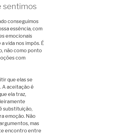
 sentimos
uando conseguimos
ossa essência, com
res emocionais
 a vida nos impôs. É
co, não como ponto
emoções com
ir que elas se
. A aceitação é
ue ela traz,
adeiramente
é substituição,
tra emoção. Não
argumentos, mas
te encontro entre