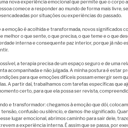
uma nova experiência emocional que permite que o corpo 
pessoa comece a responder ao mundo de forma mais livre, se
esencadeadas por situações ou experiências do passado.
e a emoção é acolhida e transformada, novos significados c
elhor o que sente, o que precisa, o que teme e o que desej
rdade interna e consequente paz interior, porque já não es
ntir.
possível, a terapia precisa de um espaço seguro e de uma re
inta acompanhada e não julgada. A minha postura é estar pr
condições para que emoções difíceis possam emergir sem qu
las. A partir daí, trabalhamos com tarefas específicas que aj
omento certo, para que ela possa ser revista, compreendida
undo e transformador: chegamos à emoção que dói, colocam
tensão, confusão ou silêncio, e damos-lhe significado. Qua
sse lugar emocional, abrimos caminho para sair dele, tra
evem a experiência interna. É assim que se passa, por ex