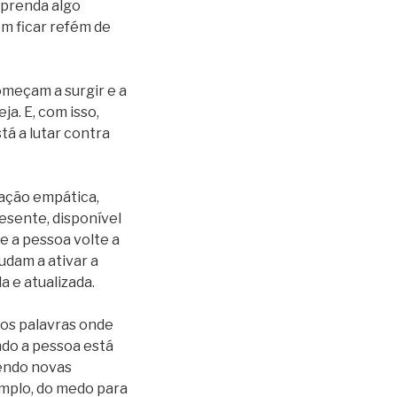
aprenda algo
m ficar refém de
omeçam a surgir e a
a. E, com isso,
tá a lutar contra
lação empática,
esente, disponível
e a pessoa volte a
udam a ativar a
 e atualizada.
os palavras onde
ndo a pessoa está
zendo novas
emplo, do medo para