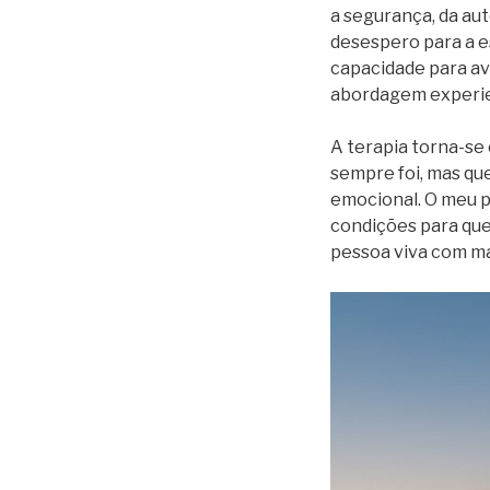
a segurança, da aut
desespero para a es
capacidade para av
abordagem experie
A terapia torna-se
sempre foi, mas qu
emocional. O meu p
condições para que
pessoa viva com mai