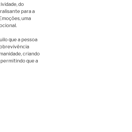
ividade, do
ralisante para a
s Emoções, uma
cional.
uilo que a pessoa
sobrevivência
manidade, criando
 permitindo que a