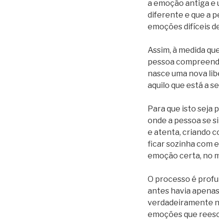
a emoção antiga e 
diferente e que a 
emoções difíceis d
Assim, à medida qu
pessoa compreende m
nasce uma nova libe
aquilo que está a se
Para que isto seja 
onde a pessoa se s
e atenta, criando 
ficar sozinha com e
emoção certa, no m
O processo é prof
antes havia apenas 
verdadeiramente ne
emoções que reescr