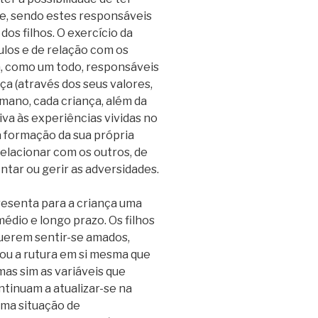
ãe, sendo estes responsáveis
os filhos. O exercício da
ulos e de relação com os
ada, como um todo, responsáveis
ça (através dos seus valores,
humano, cada criança, além da
iva às experiências vividas no
 a formação da sua própria
relacionar com os outros, de
ntar ou gerir as adversidades.
esenta para a criança uma
édio e longo prazo. Os filhos
querem sentir-se amados,
 ou a rutura em si mesma que
mas sim as variáveis que
tinuam a atualizar-se na
Uma situação de