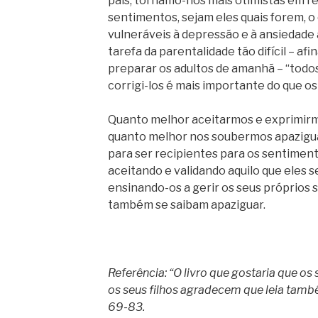
pais, tornamo-nos mais otimistas em r
sentimentos, sejam eles quais forem, 
vulneráveis à depressão e à ansiedade a
tarefa da parentalidade tão difícil – af
preparar os adultos de amanhã – “todo
corrigi-los é mais importante do que os
Quanto melhor aceitarmos e exprimirm
quanto melhor nos soubermos apaziguar
para ser recipientes para os sentiment
aceitando e validando aquilo que eles 
ensinando-os a gerir os seus próprios 
também se saibam apaziguar.
Referência: “O livro que gostaria que os 
os seus filhos agradecem que leia també
69-83.