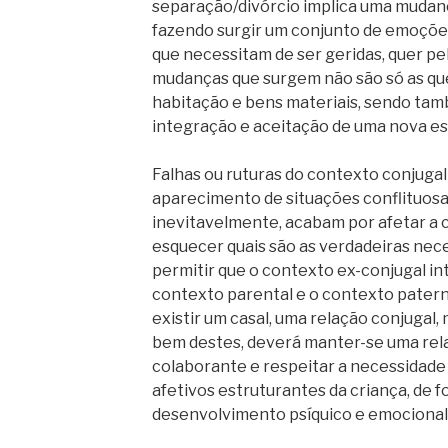
separação/divórcio implica uma mudança
fazendo surgir um conjunto de emoçõ
que necessitam de ser geridas, quer pel
mudanças que surgem não são só as que
habitação e bens materiais, sendo ta
integração e aceitação de uma nova est
Falhas ou ruturas do contexto conjugal
aparecimento de situações conflituosas
inevitavelmente, acabam por afetar a 
esquecer quais são as verdadeiras nece
permitir que o contexto ex-conjugal i
contexto parental e o contexto paterno-
existir um casal, uma relação conjugal,
bem destes, deverá manter-se uma rela
colaborante e respeitar a necessidade 
afetivos estruturantes da criança, de 
desenvolvimento psíquico e emocional