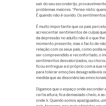
sair do seu esconderijo, provavelmente
problemas maiores. “Pense nisto: quand
É quando não é ouvido. Os sentimentos 
É muito importante que os pais perceb
acrescentar sentimentos de culpa) qu
da depressão no adulto não é o que lhe
momento presente, mas o facto de não 
relação com os seus pais, como podia s
ser compreendido e reconfortado, o ind
sentimentos desvalorizados, ou chorou
ficou entregue a si próprio com a sua r
para tolerar emoções desagradáveis ou
medida que as dissonâncias emocionai
Digamos que o espaço onde esconder em
certa altura, fica demasiado cheio, e a
onde ir. Quando somos apaziguados, uma