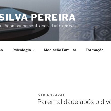
SILVA PEREIRA
ar | Acompanhamento individual e em casal
ão
Psicologia
Mediação Familiar
Formação
PUBLICADO
ABRIL 6, 2021
EM
Parentalidade após o divó