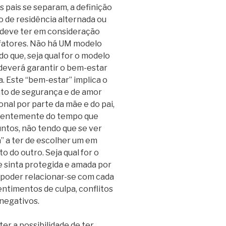
 pais se separam, a definição
 de residência alternada ou
 deve ter em consideração
 fatores. Não há UM modelo
ndo que, seja qual for o modelo
 deverá garantir o bem-estar
a. Este “bem-estar” implica o
to de segurança e de amor
onal por parte da mãe e do pai,
entemente do tempo que
ntos, não tendo que se ver
” a ter de escolher um em
o do outro. Seja qual for o
e sinta protegida e amada por
 poder relacionar-se com cada
entimentos de culpa, conflitos
negativos.
er a possibilidade de ter