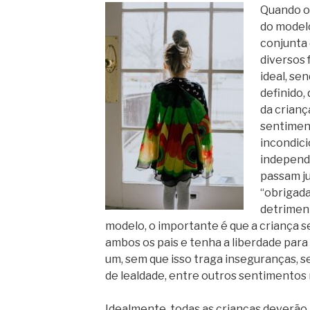
Quando os
do modelo
conjunta
diversos
ideal, se
definido,
da crianç
sentimen
incondici
independ
passam ju
“obrigada
detriment
modelo, o importante é que a criança s
ambos os pais e tenha a liberdade para
um, sem que isso traga inseguranças, s
de lealdade, entre outros sentimentos 
Idealmente, todas as crianças deverão t