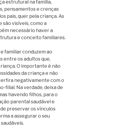
 estrutural na família,
es, pensamentos e crenças
os pais, quer pela criança. As
 são visíveis, como a
mbém necessário haver a
rutura e conceito familiares.
 e familiar conduzem ao
 entre os adultos que,
criança. O importante é não
ssidades da criança e não
nterfira negativamente com o
filial. Na verdade, deixa de
 mas havendo filhos, para o
ção parental saudável e
de preservar os vínculos
forma a assegurar o seu
 saudáveis.