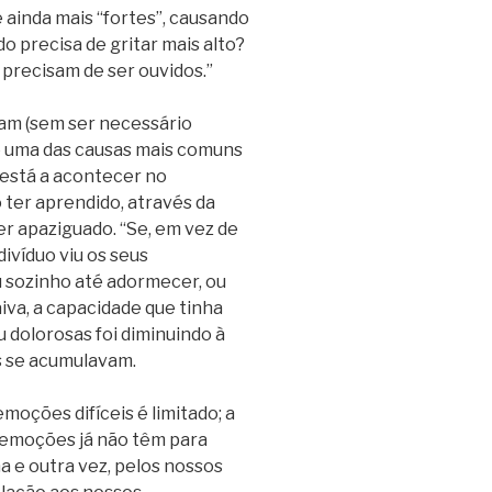
 ainda mais “fortes”, causando
o precisa de gritar mais alto?
precisam de ser ouvidos.”
am (sem ser necessário
e uma das causas mais comuns
 está a acontecer no
ter aprendido, através da
er apaziguado. “Se, em vez de
ivíduo viu os seus
 sozinho até adormecer, ou
aiva, a capacidade que tinha
 dolorosas foi diminuindo à
s se acumulavam.
oções difíceis é limitado; a
s emoções já não têm para
 e outra vez, pelos nossos