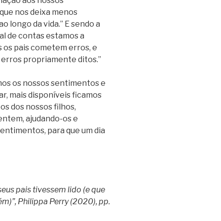
elação aos nossos
o que nos deixa menos
o longo da vida.” E sendo a
inal de contas estamos a
s os pais cometem erros, e
 erros propriamente ditos.”
os os nossos sentimentos e
, mais disponíveis ficamos
os dos nossos filhos,
sentem, ajudando-os e
sentimentos, para que um dia
seus pais tivessem lido (e que
m)”, Philippa Perry (2020), pp.